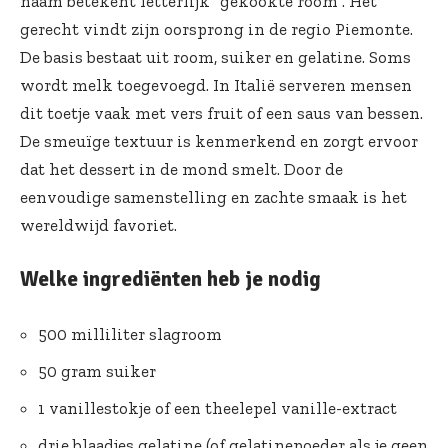
naam betekent letterlijk “gekookte room”. Het
gerecht vindt zijn oorsprong in de regio Piemonte.
De basis bestaat uit room, suiker en gelatine. Soms
wordt melk toegevoegd. In Italië serveren mensen
dit toetje vaak met vers fruit of een saus van bessen.
De smeuïge textuur is kenmerkend en zorgt ervoor
dat het dessert in de mond smelt. Door de
eenvoudige samenstelling en zachte smaak is het
wereldwijd favoriet.
Welke ingrediënten heb je nodig
500 milliliter slagroom
50 gram suiker
1 vanillestokje of een theelepel vanille-extract
drie blaadjes gelatine (of gelatinepoeder als je geen