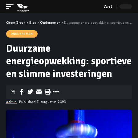
Aa
GroenGroeit
>
Blog
>
Ondernemen
>
Duurzame energieopwekking: sportieve en slimme investeringen
ONDERNEMEN
Duurzame
energieopwekking: sportieve
en slimme investeringen
admin
Published 11 augustus 2023