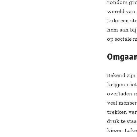
rondom grot
wereld van 
Luke een ste
hem aan bij
op sociale m
Omgaan 
Bekend zijn
krijgen nie
overladen me
veel mensen 
trekken van 
druk te sta
kiezen Luke