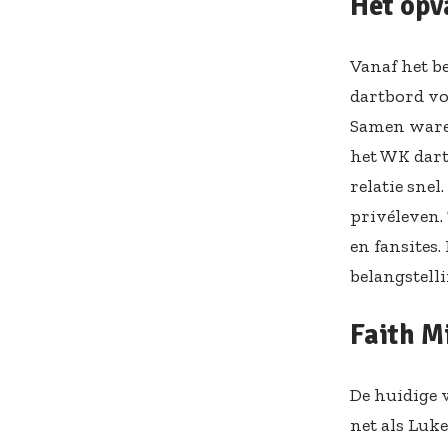
Het opv
Vanaf het be
dartbord vol
Samen waren
het WK dart
relatie snel
privéleven.
en fansites.
belangstelli
Faith Mi
De huidige 
net als Luke