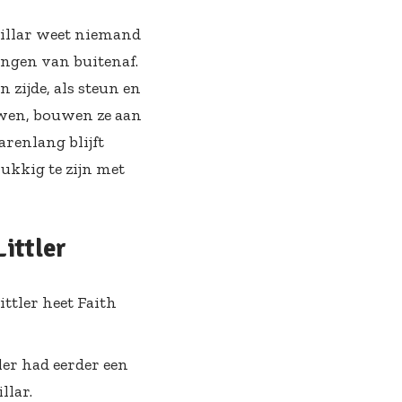
Millar weet niemand
ingen van buitenaf.
n zijde, als steun en
uwen, bouwen ze aan
arenlang blijft
elukkig te zijn met
ittler
ttler heet Faith
ler had eerder een
llar.