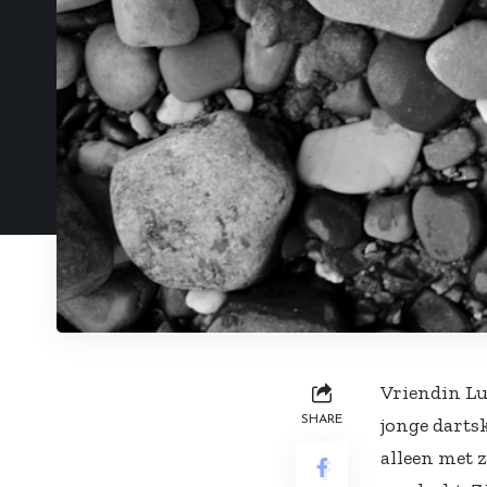
Vriendin Lu
SHARE
jonge darts
alleen met z