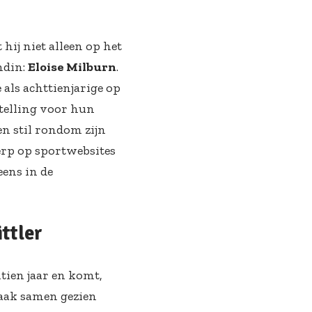
 hij niet alleen op het
ndin:
Eloise Milburn
.
 als achttienjarige op
stelling voor hun
ven stil rondom zijn
erp op sportwebsites
eens in de
ttler
entien jaar en komt,
 vaak samen gezien