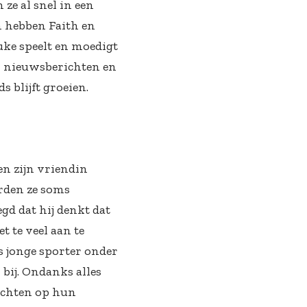
ze al snel in een
n hebben Faith en
Luke speelt en moedigt
in nieuwsberichten en
s blijft groeien.
en zijn vriendin
orden ze soms
gd dat hij denkt dat
t te veel aan te
ls jonge sporter onder
bij. Ondanks alles
richten op hun