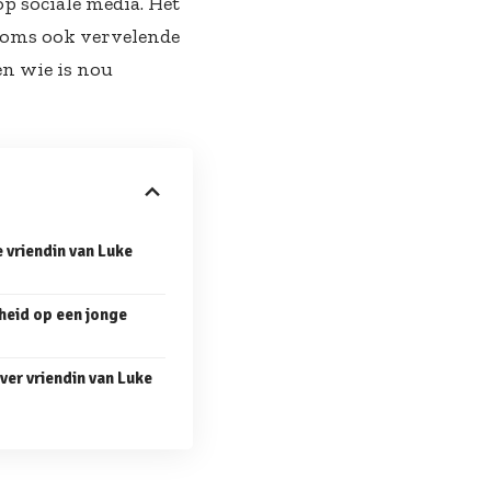
p sociale media. Het
 soms ook vervelende
en wie is nou
e vriendin van Luke
heid op een jonge
ver vriendin van Luke