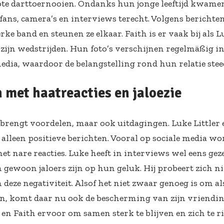
e darttoernooien. Ondanks hun jonge leeftijd kwamen 
fans, camera’s en interviews terecht. Volgens berichte
rke band en steunen ze elkaar. Faith is er vaak bij als 
 zijn wedstrijden. Hun foto’s verschijnen regelmäßig 
edia, waardoor de belangstelling rond hun relatie steed
met haatreacties en jaloezie
 brengt voordelen, maar ook uitdagingen. Luke Littler 
t alleen positieve berichten. Vooral op sociale media w
t nare reacties. Luke heeft in interviews wel eens geze
gewoon jaloers zijn op hun geluk. Hij probeert zich nie
deze negativiteit. Alsof het niet zwaar genoeg is om a
an, komt daar nu ook de bescherming van zijn vriendin 
 en Faith ervoor om samen sterk te blijven en zich te 