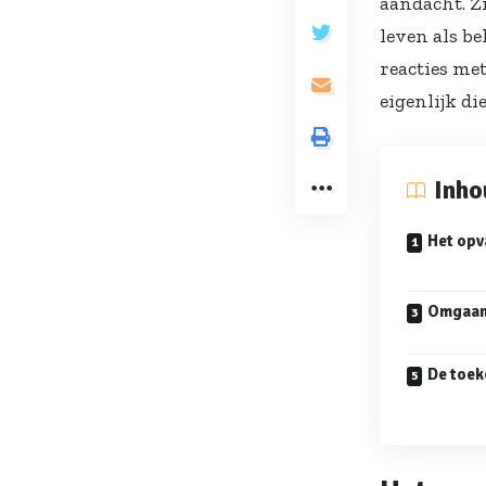
aandacht. Z
leven als b
reacties met
eigenlijk di
Inh
Het opva
Omgaan 
De toek