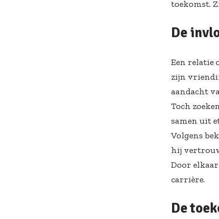
toekomst. Z
De invl
Een relatie
zijn vriend
aandacht van
Toch zoeken
samen uit et
Volgens bek
hij vertrouw
Door elkaar
carrière.
De toek