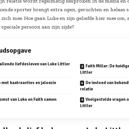
ijn relatie wordt regelmatig besproken in de media en o
ekende sporter brengt extra ogen, geruchten en helaas
 zich mee. Hoe gaan Luke en zijn geliefde hier mee om, 
e speciale persoon aan zijn zijde?
oudsopgave
llende liefdesleven van Luke Littler
Faith Millar: De huidig
Littler
met haatreacties en jaloezie
De invloed van bekend
relatie
omst van Luke en Faith samen
Veelgestelde vragen o
Littler