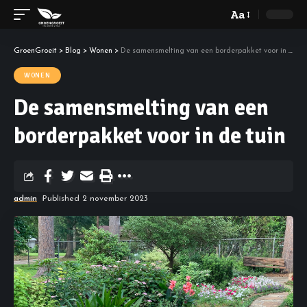
Aa
GroenGroeit
>
Blog
>
Wonen
>
De samensmelting van een borderpakket voor in de tuin
WONEN
De samensmelting van een
borderpakket voor in de tuin
admin
Published 2 november 2023