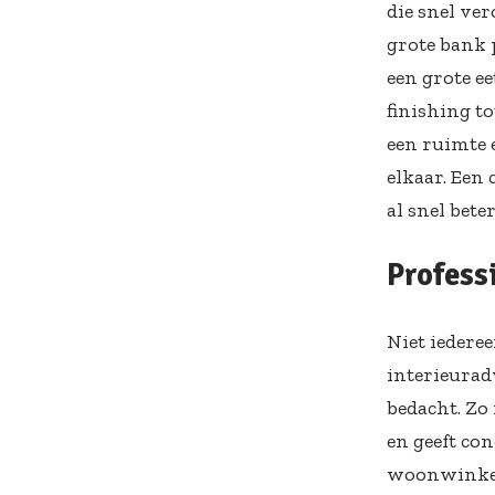
die snel ve
grote bank p
een grote e
finishing t
een ruimte 
elkaar. Een
al snel bete
Professi
Niet iedere
interieurad
bedacht. Zo
en geeft con
woonwinkels