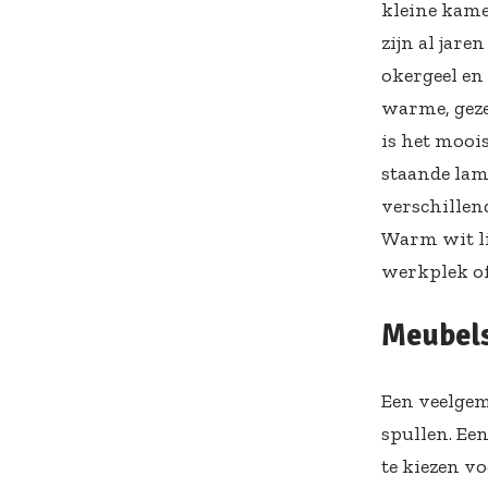
kleine kamer
zijn al jare
okergeel en
warme, gezel
is het moois
staande lam
verschillen
Warm wit lic
werkplek of
Meubels
Een veelgem
spullen. Ee
te kiezen v