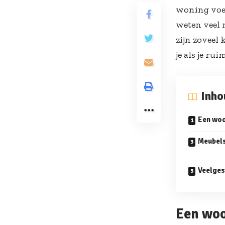
woning voelt
weten veel 
zijn zoveel 
je als je ru
Inh
Een woon
Meubels
Veelges
Een woo