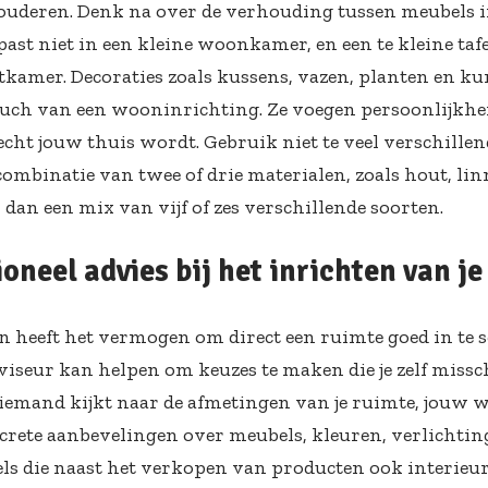
rouderen. Denk na over de verhouding tussen meubels i
ast niet in een kleine woonkamer, en een te kleine tafe
etkamer. Decoraties zoals kussens, vazen, planten en k
ouch van een wooninrichting. Ze voegen persoonlijkhei
echt jouw thuis wordt. Gebruik niet te veel verschille
 combinatie van twee of drie materialen, zoals hout, li
r dan een mix van vijf of zes verschillende soorten.
oneel advies bij het inrichten van je
en heeft het vermogen om direct een ruimte goed in te s
viseur kan helpen om keuzes te maken die je zelf missc
 iemand kijkt naar de afmetingen van je ruimte, jouw w
crete aanbevelingen over meubels, kleuren, verlichting 
 die naast het verkopen van producten ook interieur