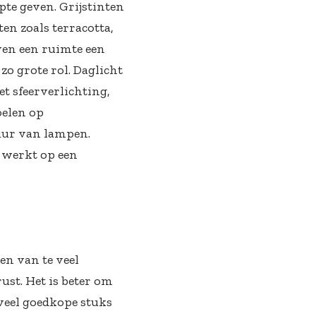
epte geven. Grijstinten
ten zoals terracotta,
even een ruimte een
zo grote rol. Daglicht
et sfeerverlichting,
oelen op
uur van lampen.
r werkt op een
en van te veel
ust. Het is beter om
veel goedkope stuks