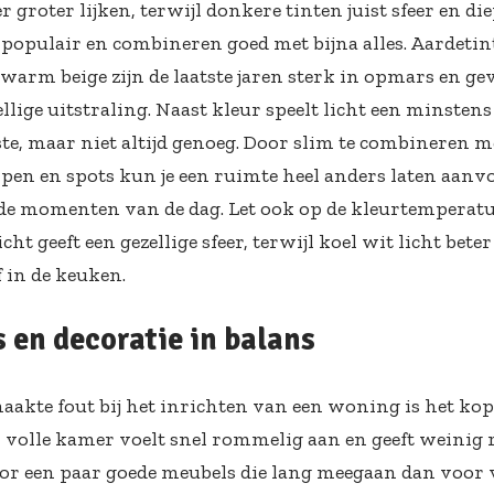
 groter lijken, terwijl donkere tinten juist sfeer en di
n populair en combineren goed met bijna alles. Aardetin
 warm beige zijn de laatste jaren sterk in opmars en g
lige uitstraling. Naast kleur speelt licht een minstens 
te, maar niet altijd genoeg. Door slim te combineren m
pen en spots kun je een ruimte heel anders laten aanv
de momenten van de dag. Let ook op de kleurtemperat
ht geeft een gezellige sfeer, terwijl koel wit licht bete
 in de keuken.
 en decoratie in balans
aakte fout bij het inrichten van een woning is het kop
n volle kamer voelt snel rommelig aan en geeft weinig r
oor een paar goede meubels die lang meegaan dan voor 