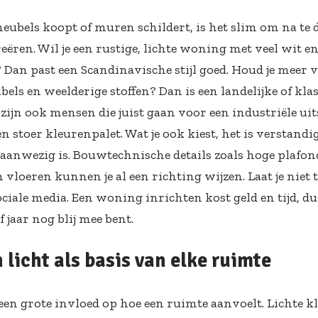
meubels koopt of muren schildert, is het slim om na te 
creëren. Wil je een rustige, lichte woning met veel wit e
 Dan past een Scandinavische stijl goed. Houd je meer
ls en weelderige stoffen? Dan is een landelijke of klas
 zijn ook mensen die juist gaan voor een industriële uit
n stoer kleurenpalet. Wat je ook kiest, het is verstand
s aanwezig is. Bouwtechnische details zoals hoge plafon
vloeren kunnen je al een richting wijzen. Laat je niet 
ciale media. Een woning inrichten kost geld en tijd, dus 
f jaar nog blij mee bent.
 licht als basis van elke ruimte
 een grote invloed op hoe een ruimte aanvoelt. Lichte 