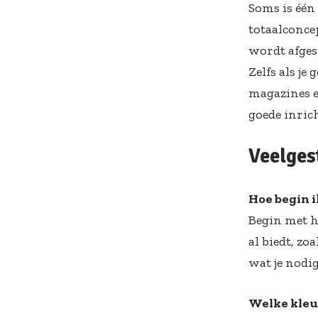
Soms is één
totaalconcep
wordt afgest
Zelfs als j
magazines e
goede inrich
Veelges
Hoe begin 
Begin met he
al biedt, zo
wat je nodi
Welke kleu