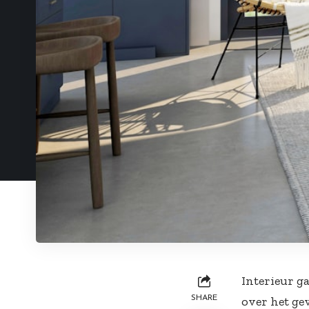
Interieur g
SHARE
over het ge