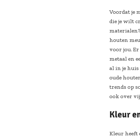
Voordat je 
die je wilt 
materialen?
houten meube
voor jou. Er
metaal en ee
al in je hui
oude houten 
trends op so
ook over vij
Kleur en
Kleur heeft