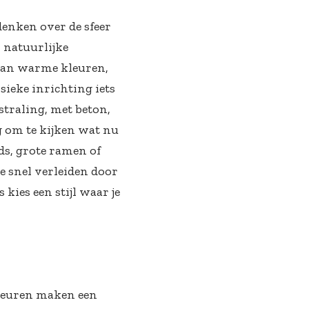
denken over de sfeer
n natuurlijke
 van warme kleuren,
sieke inrichting iets
straling, met beton,
ig om te kijken wat nu
ds, grote ramen of
te snel verleiden door
kies een stijl waar je
kleuren maken een