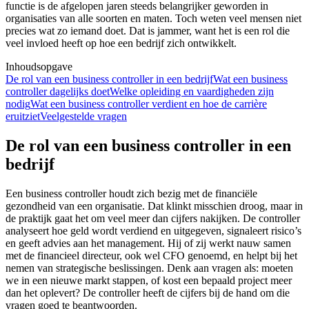
functie is de afgelopen jaren steeds belangrijker geworden in
organisaties van alle soorten en maten. Toch weten veel mensen niet
precies wat zo iemand doet. Dat is jammer, want het is een rol die
veel invloed heeft op hoe een bedrijf zich ontwikkelt.
Inhoudsopgave
De rol van een business controller in een bedrijf
Wat een business
controller dagelijks doet
Welke opleiding en vaardigheden zijn
nodig
Wat een business controller verdient en hoe de carrière
eruitziet
Veelgestelde vragen
De rol van een business controller in een
bedrijf
Een business controller houdt zich bezig met de financiële
gezondheid van een organisatie. Dat klinkt misschien droog, maar in
de praktijk gaat het om veel meer dan cijfers nakijken. De controller
analyseert hoe geld wordt verdiend en uitgegeven, signaleert risico’s
en geeft advies aan het management. Hij of zij werkt nauw samen
met de financieel directeur, ook wel CFO genoemd, en helpt bij het
nemen van strategische beslissingen. Denk aan vragen als: moeten
we in een nieuwe markt stappen, of kost een bepaald project meer
dan het oplevert? De controller heeft de cijfers bij de hand om die
vragen goed te beantwoorden.