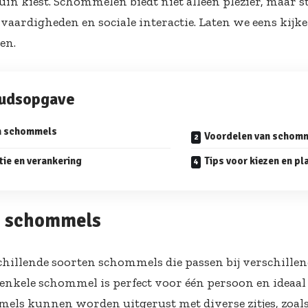
uin kiest. Schommelen biedt niet alleen plezier, maar 
vaardigheden en sociale interactie. Laten we eens kij
en.
oudsopgave
n schommels
Voordelen van schom
tie en verankering
Tips voor kiezen en pl
n schommels
schillende soorten schommels die passen bij verschille
 enkele schommel is perfect voor één persoon en ideaal
els kunnen worden uitgerust met diverse zitjes, zoa