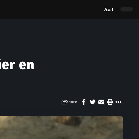
Aa
ier en
Share