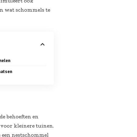
stimuleert ook
ken wat schommels te
melen
aatsen
nde behoeften en
 voor kleinere tuinen.
ls een nestschommel