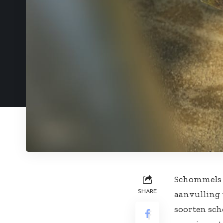
Schommels zi
SHARE
aanvulling 
soorten sch