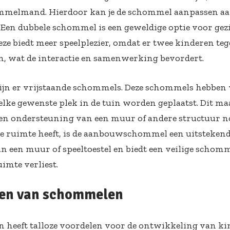
ommelmand. Hierdoor kan je de schommel aanpassen a
. Een dubbele schommel is een geweldige optie voor g
eze biedt meer speelplezier, omdat er twee kinderen teg
 wat de interactie en samenwerking bevordert.
ijn er vrijstaande schommels. Deze schommels hebben 
lke gewenste plek in de tuin worden geplaatst. Dit maak
en ondersteuning van een muur of andere structuur n
e ruimte heeft, is de aanbouwschommel een uitstekend
an een muur of speeltoestel en biedt een veilige scho
uimte verliest.
len van schommelen
heeft talloze voordelen voor de ontwikkeling van ki