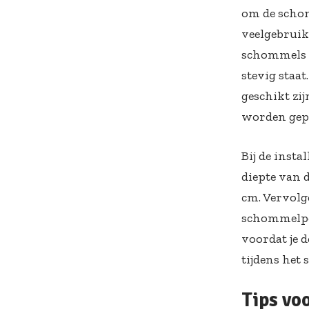
om de schomm
veelgebruik
schommels e
stevig staat
geschikt zi
worden gepla
Bij de insta
diepte van 
cm. Vervolge
schommelpoo
voordat je d
tijdens het
Tips vo