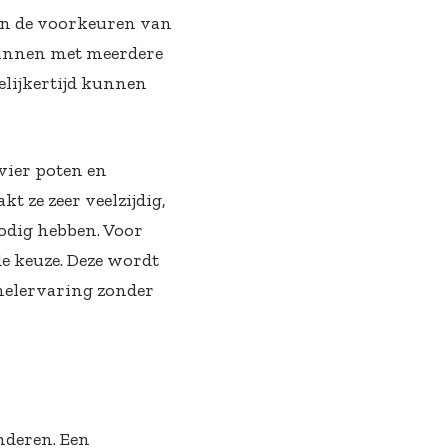
an de voorkeuren van
ezinnen met meerdere
elijkertijd kunnen
vier poten en
t ze zeer veelzijdig,
odig hebben. Voor
e keuze. Deze wordt
mmelervaring zonder
nderen. Een