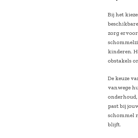
Bij het kie
beschikbare
zorg ervoor 
schommelzit
kinderen. H
obstakels 
De keuze va
vanwege hun
onderhoud, 
past bij jou
schommel re
blijft.