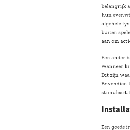
belangrijk 
hun evenwic
algehele fy
buiten spel
aan om actie
Een ander b
Wanneer kin
Dit zijn wa
Bovendien k
stimuleert.
Install
Een goede in