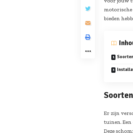
voor jouw t
motorische 
bieden hebb
Inh
Soorte
Installa
Soorte
Er zijn ver
tuinen. Een
Deze schomm