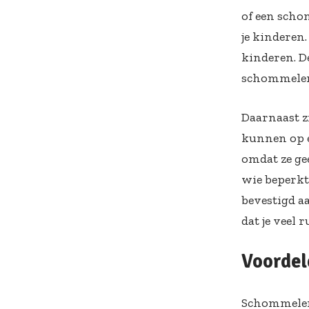
of een sch
je kinderen
kinderen. D
schommelen,
Daarnaast z
kunnen op e
omdat ze ge
wie beperkt
bevestigd a
dat je veel r
Voorde
Schommelen 