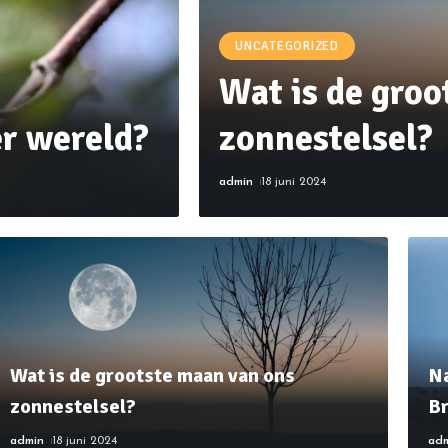
UNCATEGORIZED
Wat is de groo
er wereld?
zonnestelsel?
admin
18 juni 2024
Wat is de grootste maan van ons
Na
zonnestelsel?
Br
admin
18 juni 2024
ad