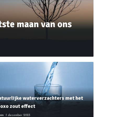
tste maan van ons
tuurlijke waterverzachters met het
oxo zout effect
min
1 december 2023