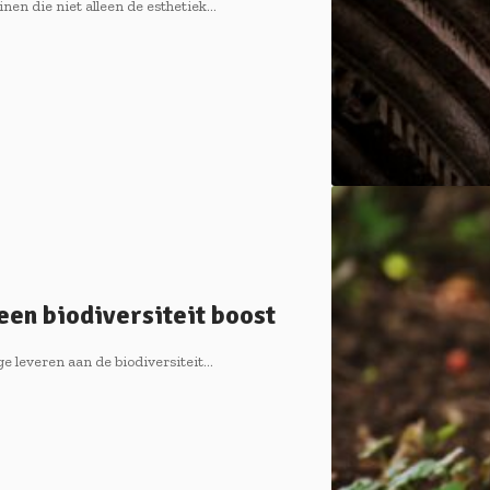
en die niet alleen de esthetiek
…
 een biodiversiteit boost
ge leveren aan de biodiversiteit
…