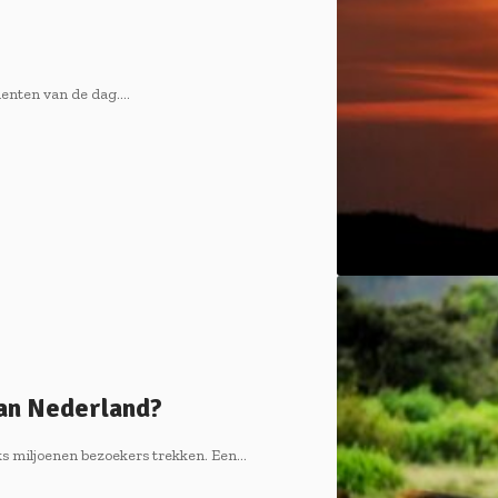
enten van de dag.
…
van Nederland?
jks miljoenen bezoekers trekken. Een
…