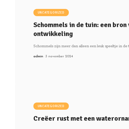
UNCATEGORIZED
Schommels in de tuin: een bron 
ontwikkeling
Schommels zijn meer dan alleen een leuk speeltje in de 
admin
3 november 2024
UNCATEGORIZED
Creëer rust met een waterornam