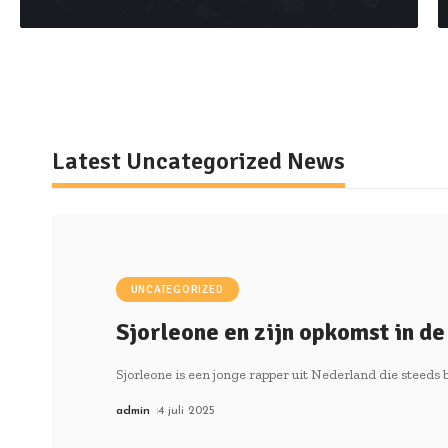
Latest Uncategorized News
UNCATEGORIZED
Sjorleone en zijn opkomst in d
Sjorleone is een jonge rapper uit Nederland die steeds
admin
4 juli 2025