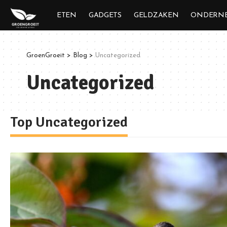
ETEN
GADGETS
GELDZAKEN
ONDERN
GroenGroeit
>
Blog
>
Uncategorized
Uncategorized
Top Uncategorized