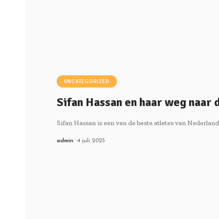
UNCATEGORIZED
Sifan Hassan en haar weg naar d
Sifan Hassan is een van de beste atletes van Nederland
admin
4 juli 2025