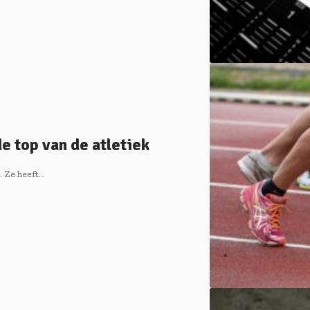
e top van de atletiek
. Ze heeft
…