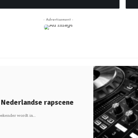
- Advertisement -
e Nederlandse rapscene
 bekender wordt in
…