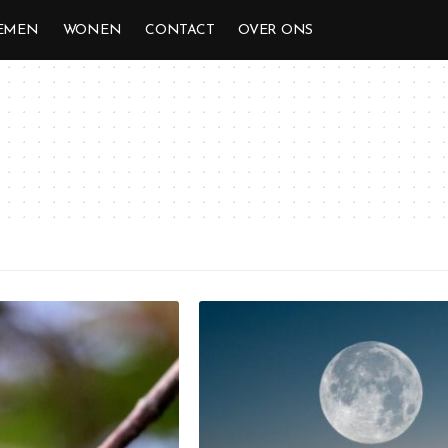
EMEN
WONEN
CONTACT
OVER ONS